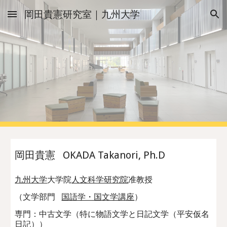
岡田貴憲研究室｜九州大学
Skip to main content
Skip to navigation
岡田貴憲 OKADA Takanori, Ph.D
九州大学
大学院
人文科学研究院
准教授
（
文学部門
国語学・国文学講座
）
専門：中古文学（特に物語文学と日記文学（平安仮名
日記））