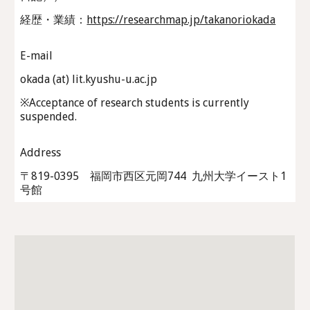
経歴・業績
：
https://researchmap.jp/takanoriokada
E-mail
okada (at) lit.kyushu-u.ac.jp
※
Acceptance of research students is currently
suspended.
Address
〒819-0395 福岡市西区元岡744 九州大学イースト1
号館